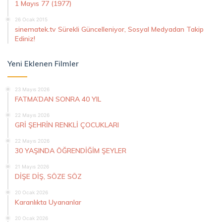
1 Mayıs 77 (1977)
26 Ocak 2015
sinematek.tv Sürekli Güncelleniyor, Sosyal Medyadan Takip
Ediniz!
Yeni Eklenen Filmler
23 Mayıs 2026
FATMA’DAN SONRA 40 YIL
22 Mayıs 2026
GRİ ŞEHRİN RENKLİ ÇOCUKLARI
22 Mayıs 2026
30 YAŞINDA ÖĞRENDİĞİM ŞEYLER
21 Mayıs 2026
DİŞE DİŞ, SÖZE SÖZ
20 Ocak 2026
Karanlıkta Uyananlar
20 Ocak 2026