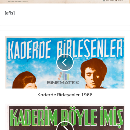
[afis]
Kaderde Birleşenler 1966