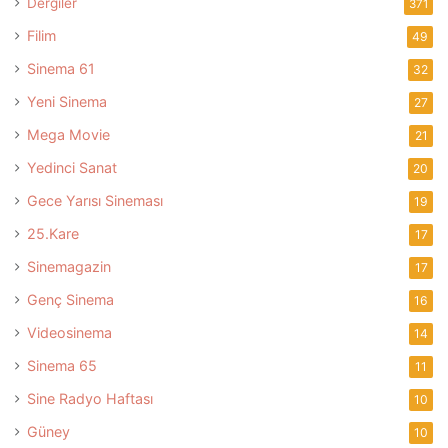
Dergiler
371
Filim
49
Sinema 61
32
Yeni Sinema
27
Mega Movie
21
Yedinci Sanat
20
Gece Yarısı Sineması
19
25.Kare
17
Sinemagazin
17
Genç Sinema
16
Videosinema
14
Sinema 65
11
Sine Radyo Haftası
10
Güney
10