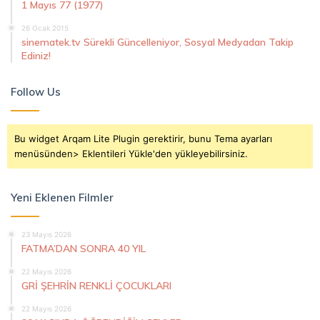
1 Mayıs 77 (1977)
26 Ocak 2015
sinematek.tv Sürekli Güncelleniyor, Sosyal Medyadan Takip
Ediniz!
Follow Us
Bu widget Arqam Lite Plugin gerektirir, bunu Tema ayarları
menüsünden> Eklentileri Yükle'den yükleyebilirsiniz.
Yeni Eklenen Filmler
23 Mayıs 2026
FATMA’DAN SONRA 40 YIL
22 Mayıs 2026
GRİ ŞEHRİN RENKLİ ÇOCUKLARI
22 Mayıs 2026