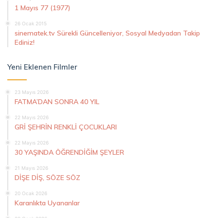
1 Mayıs 77 (1977)
26 Ocak 2015
sinematek.tv Sürekli Güncelleniyor, Sosyal Medyadan Takip
Ediniz!
Yeni Eklenen Filmler
23 Mayıs 2026
FATMA’DAN SONRA 40 YIL
22 Mayıs 2026
GRİ ŞEHRİN RENKLİ ÇOCUKLARI
22 Mayıs 2026
30 YAŞINDA ÖĞRENDİĞİM ŞEYLER
21 Mayıs 2026
DİŞE DİŞ, SÖZE SÖZ
20 Ocak 2026
Karanlıkta Uyananlar