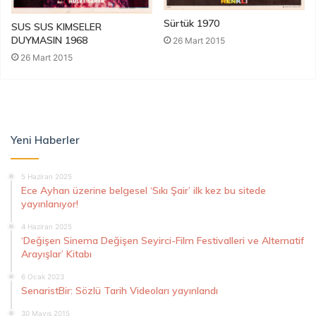
Sürtük 1970
SUS SUS KIMSELER
DUYMASIN 1968
26 Mart 2015
26 Mart 2015
Yeni Haberler
5 Haziran 2025
Ece Ayhan üzerine belgesel ‘Sıkı Şair’ ilk kez bu sitede
yayınlanıyor!
4 Haziran 2025
‘Değişen Sinema Değişen Seyirci-Film Festivalleri ve Alternatif
Arayışlar’ Kitabı
6 Ocak 2023
SenaristBir: Sözlü Tarih Videoları yayınlandı
30 Mayıs 2015