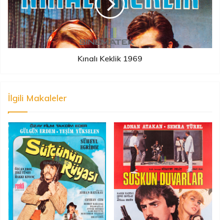
Kınalı Keklik 1969
İlgili Makaleler