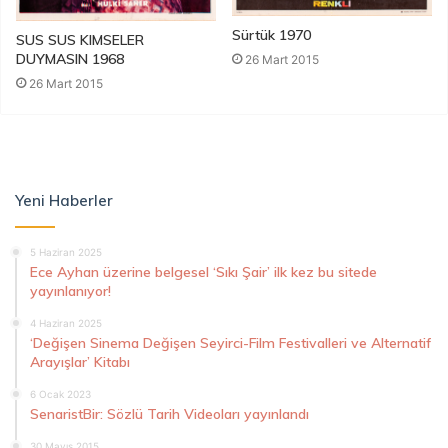
Sürtük 1970
SUS SUS KIMSELER
DUYMASIN 1968
26 Mart 2015
26 Mart 2015
Yeni Haberler
5 Haziran 2025
Ece Ayhan üzerine belgesel ‘Sıkı Şair’ ilk kez bu sitede
yayınlanıyor!
4 Haziran 2025
‘Değişen Sinema Değişen Seyirci-Film Festivalleri ve Alternatif
Arayışlar’ Kitabı
6 Ocak 2023
SenaristBir: Sözlü Tarih Videoları yayınlandı
30 Mayıs 2015