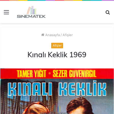
Menü
A
y
...
Anasayfa
/
Afişler
Afişler
Kınalı Keklik 1969