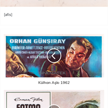
[afis]
Külhan Aşkı 1962