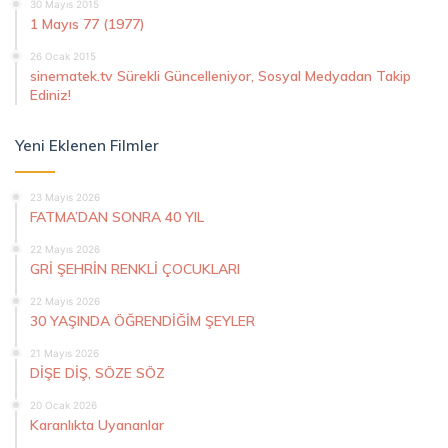
30 Mayıs 2015
1 Mayıs 77 (1977)
26 Ocak 2015
sinematek.tv Sürekli Güncelleniyor, Sosyal Medyadan Takip
Ediniz!
Yeni Eklenen Filmler
23 Mayıs 2026
FATMA’DAN SONRA 40 YIL
22 Mayıs 2026
GRİ ŞEHRİN RENKLİ ÇOCUKLARI
22 Mayıs 2026
30 YAŞINDA ÖĞRENDİĞİM ŞEYLER
21 Mayıs 2026
DİŞE DİŞ, SÖZE SÖZ
20 Ocak 2026
Karanlıkta Uyananlar