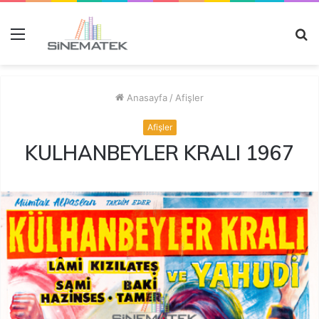
Menü
A
y
...
Anasayfa
/
Afişler
Afişler
KULHANBEYLER KRALI 1967