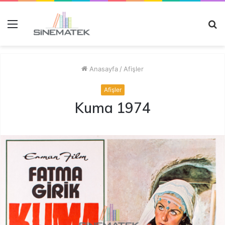
Menü
A
y
...
Anasayfa
/
Afişler
Afişler
Kuma 1974