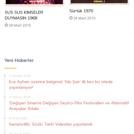
Sürtük 1970
SUS SUS KIMSELER
DUYMASIN 1968
26 Mart 2015
26 Mart 2015
Yeni Haberler
5 Haziran 2025
Ece Ayhan üzerine belgesel ‘Sıkı Şair’ ilk kez bu sitede
yayınlanıyor!
4 Haziran 2025
‘Değişen Sinema Değişen Seyirci-Film Festivalleri ve Alternatif
Arayışlar’ Kitabı
6 Ocak 2023
SenaristBir: Sözlü Tarih Videoları yayınlandı
30 Mayıs 2015