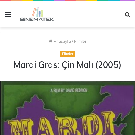
Menü
A
y
...
Anasayfa
/
Filmler
Filmler
Mardi Gras: Çin Malı (2005)