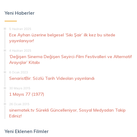
Yeni Haberler
5 Haziran 2025
Ece Ayhan üzerine belgesel ‘Sıkı Şair’ ilk kez bu sitede
yayınlanıyor!
4 Haziran 2025
‘Değişen Sinema Değişen Seyirci-Film Festivalleri ve Alternatif
Arayışlar’ Kitabı
6 Ocak 2023
SenaristBir: Sözlü Tarih Videoları yayınlandı
30 Mayıs 2015
1 Mayıs 77 (1977)
26 Ocak 2015
sinematek.tv Sürekli Güncelleniyor, Sosyal Medyadan Takip
Ediniz!
Yeni Eklenen Filmler