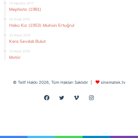
13 Ağustos 2017
Mephisto (1981)
25 Aralık 2015
Halıcı Kız (1953)-Muhsin Ertuğrul
22 Nisan 2019
Kara Sevdalı Bulut
13 Nisan 2019
Motör
© Telif Hakkı 2026, Tüm Hakları Saklıdır |
sinematek.tv
Facebook
Twitter
Vimeo
Instagram