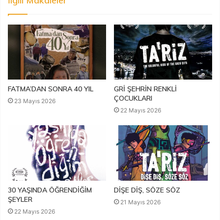
İlgili Makaleler
FATMA’DAN SONRA 40 YIL
GRİ ŞEHRİN RENKLİ
ÇOCUKLARI
23 Mayıs 2026
22 Mayıs 2026
30 YAŞINDA ÖĞRENDİĞİM
DİŞE DİŞ, SÖZE SÖZ
ŞEYLER
21 Mayıs 2026
22 Mayıs 2026