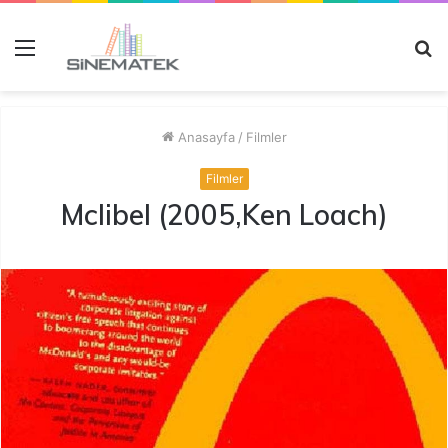
Menü
A
y
...
Anasayfa
/
Filmler
Filmler
Mclibel (2005,Ken Loach)