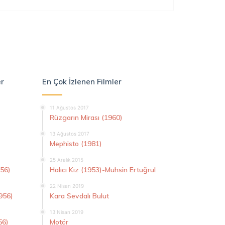
er
En Çok İzlenen Filmler
11 Ağustos 2017
Rüzgarın Mirası (1960)
13 Ağustos 2017
Mephisto (1981)
25 Aralık 2015
956)
Halıcı Kız (1953)-Muhsin Ertuğrul
22 Nisan 2019
956)
Kara Sevdalı Bulut
13 Nisan 2019
56)
Motör