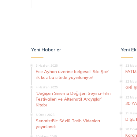
Yeni Haberler
Yeni Ek
5 Haziran 2025
23 Mayı
Ece Ayhan üzerine belgesel ‘Sıkı Şair’
FATM
ilk kez bu sitede yayınlanıyor!
22 Mayı
GRİ 
4 Haziran 2025
‘Değişen Sinema Değişen Seyirci-Film
22 Mayı
Festivalleri ve Alternatif Arayışlar’
30 Y
Kitabı
21 Mayı
6 Ocak 2023
DİŞE 
SenaristBir: Sözlü Tarih Videoları
yayınlandı
20 Oca
Karan
30 Mayıs 2015