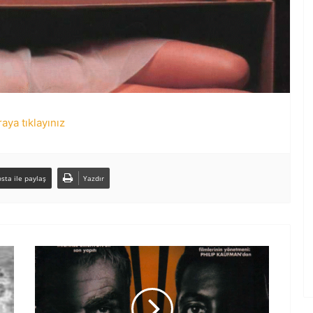
aya tıklayınız
sta ile paylaş
Yazdır