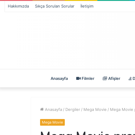
Hakkımızda
Sıkça Sorulan Sorular
İletişim
Anasayfa
Filmler
Afişler
D
Anasayfa
/
Dergiler
/
Mega Movie
/
Mega Movie p
Mega Movie