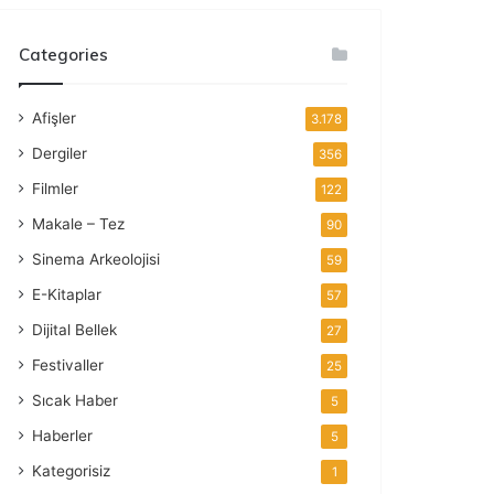
Categories
Afişler
3.178
Dergiler
356
Filmler
122
Makale – Tez
90
Sinema Arkeolojisi
59
E-Kitaplar
57
Dijital Bellek
27
Festivaller
25
Sıcak Haber
5
Haberler
5
Kategorisiz
1