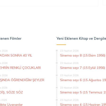
lenen Filmler
Yeni Eklenen Kitap ve Dergil
s 2026
23 Haziran 2026
A’DAN SONRA 40 YIL
Sinema sayı 8 (15 Ekim 1956)
s 2026
23 Haziran 2026
ŞEHRİN RENKLİ ÇOCUKLARI
Sinema sayı 7 (15 Eylül 1956)
s 2026
23 Haziran 2026
AŞINDA ÖĞRENDİĞİM ŞEYLER
Sinema sayı 6 (15 Ağustos 1
s 2026
23 Haziran 2026
DİŞ, SÖZE SÖZ
Sinema sayı 5 (15 Temmuz 1
k 2026
23 Haziran 2026
lıkta Uyananlar
Sinema sayı 4 (15 Haziran 19