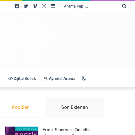
Facebook
Twitter
Vimeo
Instagram
Kenar
Ara
Bölmesi
yap
...
Dış
Dijital Bellek
Ayrıntılı Arama
görünümü
Popüler
Son Eklenen
değiştir
Erotik Sineması-Cinsellik