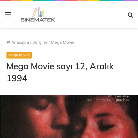
Menü
A
y
...
Anasayfa
/
Dergiler
/
Mega Movie
Mega Movie
Mega Movie sayı 12, Aralık
1994