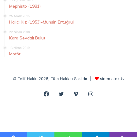
Mephisto (1981)
25 Aralık 2015
Halıcı Kız (1953)-Muhsin Ertuğrul
22 Nisan 2019
Kara Sevdalı Bulut
13 Nisan 2019
Motör
© Telif Hakkı 2026, Tüm Hakları Saklıdır |
sinematek.tv
Facebook
Twitter
Vimeo
Instagram