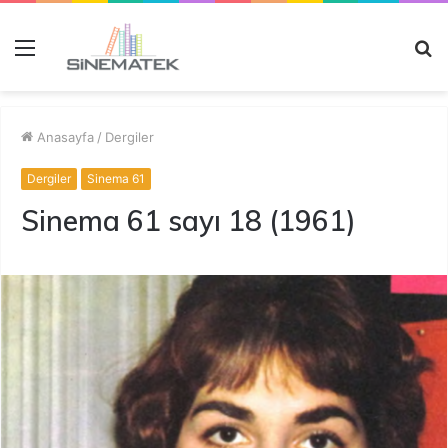
Menü
A
y
...
Anasayfa
/
Dergiler
Dergiler
Sinema 61
Sinema 61 sayı 18 (1961)