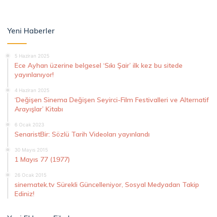
Yeni Haberler
5 Haziran 2025
Ece Ayhan üzerine belgesel ‘Sıkı Şair’ ilk kez bu sitede
yayınlanıyor!
4 Haziran 2025
‘Değişen Sinema Değişen Seyirci-Film Festivalleri ve Alternatif
Arayışlar’ Kitabı
6 Ocak 2023
SenaristBir: Sözlü Tarih Videoları yayınlandı
30 Mayıs 2015
1 Mayıs 77 (1977)
26 Ocak 2015
sinematek.tv Sürekli Güncelleniyor, Sosyal Medyadan Takip
Ediniz!