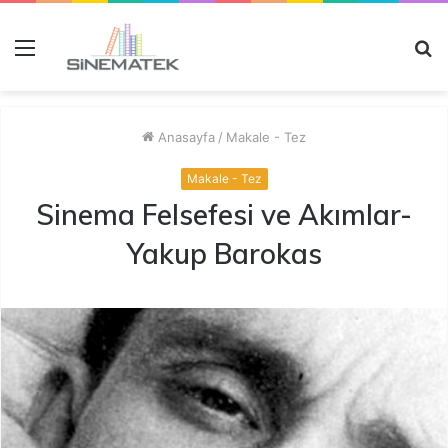
Menü
A
y
...
Anasayfa
/
Makale - Tez
Makale - Tez
Sinema Felsefesi ve Akımlar-
Yakup Barokas