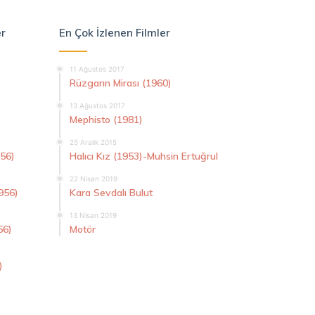
er
En Çok İzlenen Filmler
11 Ağustos 2017
Rüzgarın Mirası (1960)
13 Ağustos 2017
Mephisto (1981)
25 Aralık 2015
956)
Halıcı Kız (1953)-Muhsin Ertuğrul
22 Nisan 2019
956)
Kara Sevdalı Bulut
13 Nisan 2019
56)
Motör
)