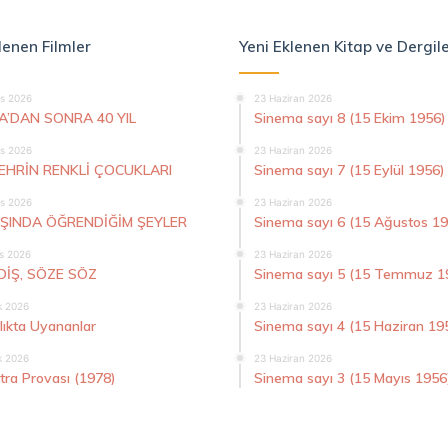
lenen Filmler
Yeni Eklenen Kitap ve Dergil
s 2026
23 Haziran 2026
A’DAN SONRA 40 YIL
Sinema sayı 8 (15 Ekim 1956)
s 2026
23 Haziran 2026
ŞEHRİN RENKLİ ÇOCUKLARI
Sinema sayı 7 (15 Eylül 1956)
s 2026
23 Haziran 2026
AŞINDA ÖĞRENDİĞİM ŞEYLER
Sinema sayı 6 (15 Ağustos 1
s 2026
23 Haziran 2026
DİŞ, SÖZE SÖZ
Sinema sayı 5 (15 Temmuz 1
k 2026
23 Haziran 2026
lıkta Uyananlar
Sinema sayı 4 (15 Haziran 19
k 2026
23 Haziran 2026
tra Provası (1978)
Sinema sayı 3 (15 Mayıs 1956