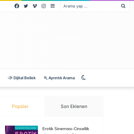
Facebook
Twitter
Vimeo
Instagram
Kenar
Ara
Bölmesi
yap
...
Dış
Dijital Bellek
Ayrıntılı Arama
görünümü
Popüler
Son Eklenen
değiştir
Erotik Sineması-Cinsellik