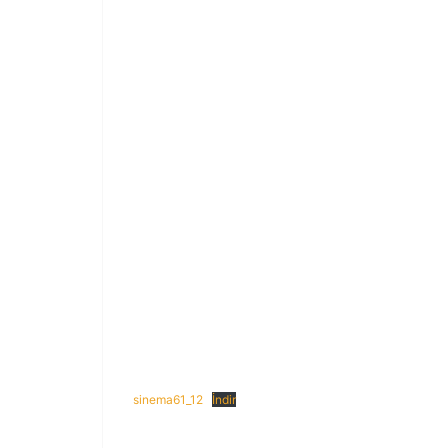
sinema61_12
İndir