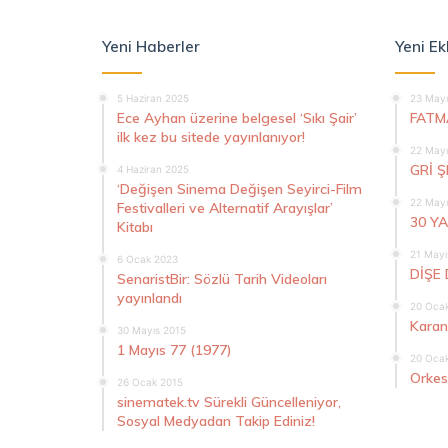
Yeni Haberler
Yeni Ek
5 Haziran 2025
23 Mayı
Ece Ayhan üzerine belgesel ‘Sıkı Şair’
FATM
ilk kez bu sitede yayınlanıyor!
22 Mayı
GRİ 
4 Haziran 2025
‘Değişen Sinema Değişen Seyirci-Film
22 Mayı
Festivalleri ve Alternatif Arayışlar’
30 Y
Kitabı
21 Mayı
6 Ocak 2023
DİŞE 
SenaristBir: Sözlü Tarih Videoları
yayınlandı
20 Oca
Karan
30 Mayıs 2015
1 Mayıs 77 (1977)
20 Oca
Orkes
26 Ocak 2015
sinematek.tv Sürekli Güncelleniyor,
Sosyal Medyadan Takip Ediniz!