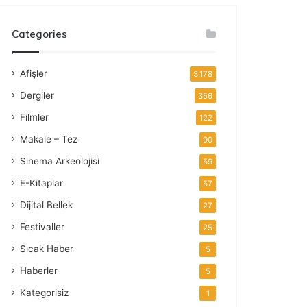
Categories
Afişler
3.178
Dergiler
356
Filmler
122
Makale – Tez
90
Sinema Arkeolojisi
59
E-Kitaplar
57
Dijital Bellek
27
Festivaller
25
Sıcak Haber
5
Haberler
5
Kategorisiz
1