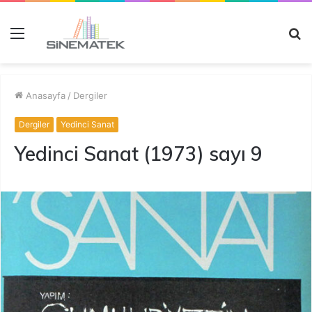
Menü
A
y
...
Anasayfa
/
Dergiler
Dergiler
Yedinci Sanat
Yedinci Sanat (1973) sayı 9