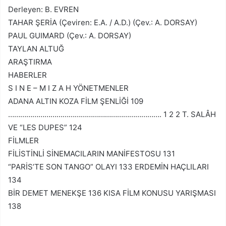
Derleyen: B. EVREN
TAHAR ŞERİA (Çeviren: E.A. / A.D.) (Çev.: A. DORSAY)
PAUL GUIMARD (Çev.: A. DORSAY)
TAYLAN ALTUĞ
ARAŞTIRMA
HABERLER
S I N E – M I Z A H YÖNETMENLER
ADANA ALTIN KOZA FİLM ŞENLİĞİ 109
…………………………………………………………………. 1 2 2 T. SALÂH
VE “LES DUPES” 124
FİLMLER
FİLİSTİNLİ SİNEMACILARIN MANİFESTOSU 131
“PARİS’TE SON TANGO” OLAYI 133 ERDEMİN HAÇLILARI
134
BİR DEMET MENEKŞE 136 KISA FİLM KONUSU YARIŞMASI
138