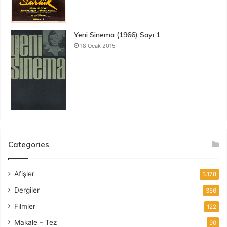
Yeni Sinema (1966) Sayı 1
18 Ocak 2015
Categories
Afişler
3.178
Dergiler
356
Filmler
122
Makale – Tez
90