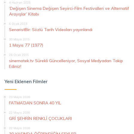
4 Haziran 2025
‘Değişen Sinema Değişen Seyirci-Film Festivalleri ve Alternatif
Arayışlar’ Kitabı
6 Ocak 2023
SenaristBir: Sözlü Tarih Videoları yayınlandı
30 Mayıs 2015
1 Mayıs 77 (1977)
26 Ocak 2015
sinematek.tv Sürekli Güncelleniyor, Sosyal Medyadan Takip
Ediniz!
Yeni Eklenen Filmler
23 Mayıs 2026
FATMA’DAN SONRA 40 YIL
22 Mayıs 2026
GRİ ŞEHRİN RENKLİ ÇOCUKLARI
22 Mayıs 2026
30 YAŞINDA ÖĞRENDİĞİM ŞEYLER