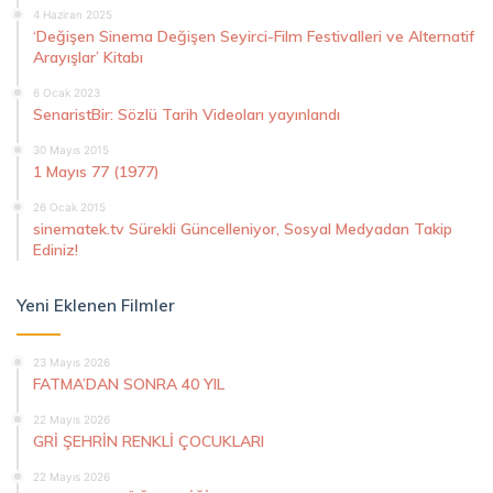
4 Haziran 2025
‘Değişen Sinema Değişen Seyirci-Film Festivalleri ve Alternatif
Arayışlar’ Kitabı
6 Ocak 2023
SenaristBir: Sözlü Tarih Videoları yayınlandı
30 Mayıs 2015
1 Mayıs 77 (1977)
26 Ocak 2015
sinematek.tv Sürekli Güncelleniyor, Sosyal Medyadan Takip
Ediniz!
Yeni Eklenen Filmler
23 Mayıs 2026
FATMA’DAN SONRA 40 YIL
22 Mayıs 2026
GRİ ŞEHRİN RENKLİ ÇOCUKLARI
22 Mayıs 2026