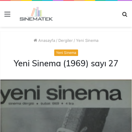
Menü
A
y
...
Anasayfa
/
Dergiler
/
Yeni Sinema
Yeni Sinema
Yeni Sinema (1969) sayı 27