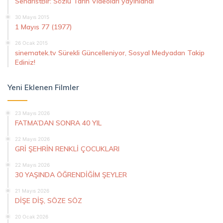
SenaristBir: Sözlü Tarih Videoları yayınlandı
30 Mayıs 2015
1 Mayıs 77 (1977)
26 Ocak 2015
sinematek.tv Sürekli Güncelleniyor, Sosyal Medyadan Takip
Ediniz!
Yeni Eklenen Filmler
23 Mayıs 2026
FATMA’DAN SONRA 40 YIL
22 Mayıs 2026
GRİ ŞEHRİN RENKLİ ÇOCUKLARI
22 Mayıs 2026
30 YAŞINDA ÖĞRENDİĞİM ŞEYLER
21 Mayıs 2026
DİŞE DİŞ, SÖZE SÖZ
20 Ocak 2026