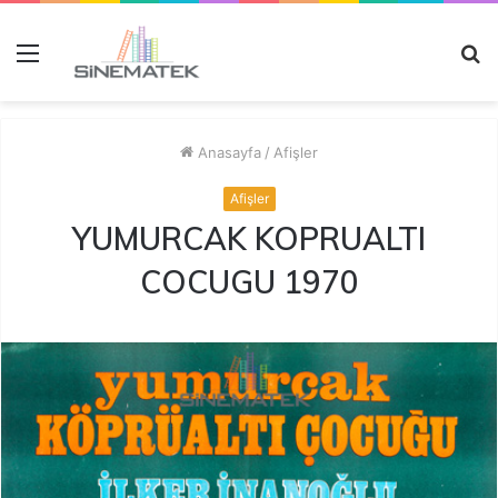
Menü
A
y
...
Anasayfa
/
Afişler
Afişler
YUMURCAK KOPRUALTI
COCUGU 1970