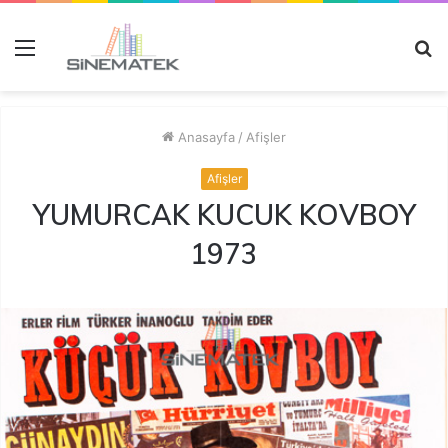
Menü
A
y
...
Anasayfa
/
Afişler
Afişler
YUMURCAK KUCUK KOVBOY
1973