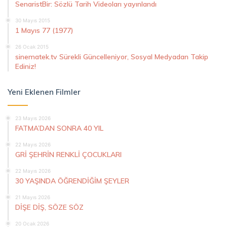
SenaristBir: Sözlü Tarih Videoları yayınlandı
30 Mayıs 2015
1 Mayıs 77 (1977)
26 Ocak 2015
sinematek.tv Sürekli Güncelleniyor, Sosyal Medyadan Takip
Ediniz!
Yeni Eklenen Filmler
23 Mayıs 2026
FATMA’DAN SONRA 40 YIL
22 Mayıs 2026
GRİ ŞEHRİN RENKLİ ÇOCUKLARI
22 Mayıs 2026
30 YAŞINDA ÖĞRENDİĞİM ŞEYLER
21 Mayıs 2026
DİŞE DİŞ, SÖZE SÖZ
20 Ocak 2026