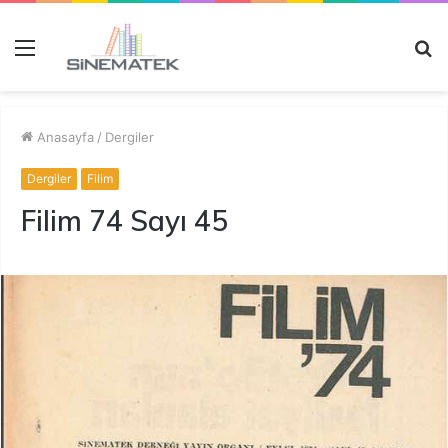
Menü
A
y
...
Anasayfa
/
Dergiler
Dergiler
Filim
Filim 74 Sayı 45