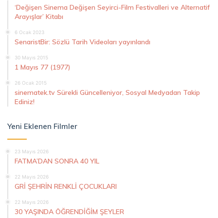
‘Değişen Sinema Değişen Seyirci-Film Festivalleri ve Alternatif
Arayışlar’ Kitabı
6 Ocak 2023
SenaristBir: Sözlü Tarih Videoları yayınlandı
30 Mayıs 2015
1 Mayıs 77 (1977)
26 Ocak 2015
sinematek.tv Sürekli Güncelleniyor, Sosyal Medyadan Takip
Ediniz!
Yeni Eklenen Filmler
23 Mayıs 2026
FATMA’DAN SONRA 40 YIL
22 Mayıs 2026
GRİ ŞEHRİN RENKLİ ÇOCUKLARI
22 Mayıs 2026
30 YAŞINDA ÖĞRENDİĞİM ŞEYLER