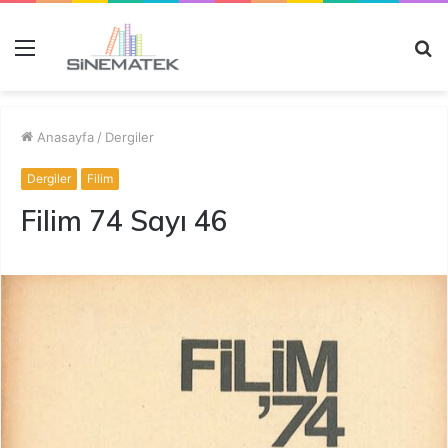
Menü
A
y
...
Anasayfa
/
Dergiler
Dergiler
Filim
Filim 74 Sayı 46