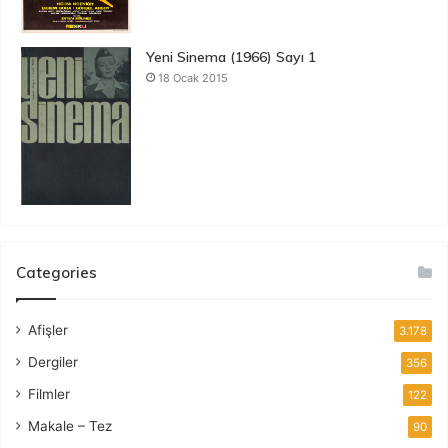
Yeni Sinema (1966) Sayı 1
18 Ocak 2015
Categories
Afişler
3.178
Dergiler
356
Filmler
122
Makale – Tez
90