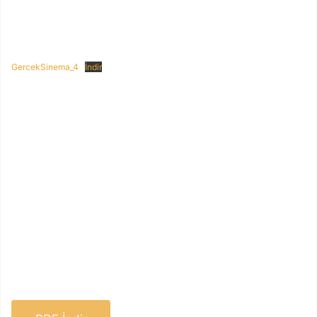
GercekSinema_4
İndir