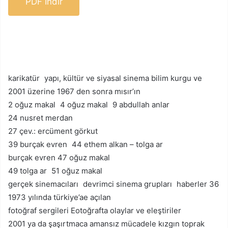
PDF İndir
karikatür yapı, kültür ve siyasal sinema bilim kurgu ve
2001 üzerine 1967 den sonra mısır’ın
2 oğuz makal 4 oğuz makal 9 abdullah anlar
24 nusret merdan
27 çev.: ercüment görkut
39 burçak evren 44 ethem alkan – tolga ar
burçak evren 47 oğuz makal
49 tolga ar 51 oğuz makal
gerçek sinemacıları devrimci sinema grupları haberler 36
1973 yılında türkiye’ae açılan
fotoğraf sergileri Eotoğrafta olaylar ve eleştiriler
2001 ya da şaşırtmaca amansız mücadele kızgın toprak