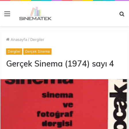
Menü
A
y
...
Anasayfa
/
Dergiler
Dergiler
Gerçek Sinema
Gerçek Sinema (1974) sayı 4