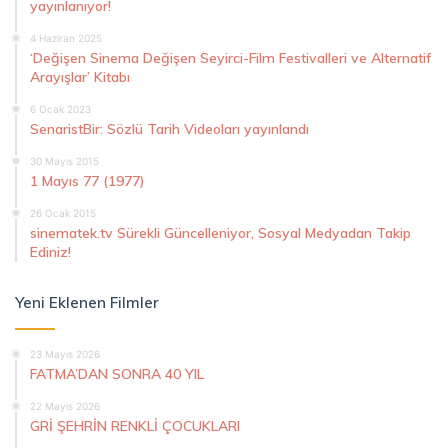
yayınlanıyor!
4 Haziran 2025
‘Değişen Sinema Değişen Seyirci-Film Festivalleri ve Alternatif
Arayışlar’ Kitabı
6 Ocak 2023
SenaristBir: Sözlü Tarih Videoları yayınlandı
30 Mayıs 2015
1 Mayıs 77 (1977)
26 Ocak 2015
sinematek.tv Sürekli Güncelleniyor, Sosyal Medyadan Takip
Ediniz!
Yeni Eklenen Filmler
23 Mayıs 2026
FATMA’DAN SONRA 40 YIL
22 Mayıs 2026
GRİ ŞEHRİN RENKLİ ÇOCUKLARI