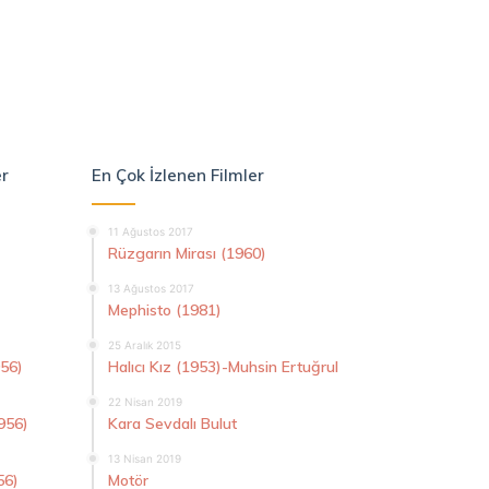
er
En Çok İzlenen Filmler
11 Ağustos 2017
Rüzgarın Mirası (1960)
13 Ağustos 2017
Mephisto (1981)
25 Aralık 2015
956)
Halıcı Kız (1953)-Muhsin Ertuğrul
22 Nisan 2019
956)
Kara Sevdalı Bulut
13 Nisan 2019
56)
Motör