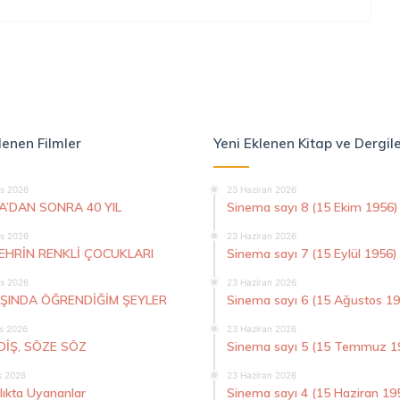
lenen Filmler
Yeni Eklenen Kitap ve Dergil
s 2026
23 Haziran 2026
A’DAN SONRA 40 YIL
Sinema sayı 8 (15 Ekim 1956)
s 2026
23 Haziran 2026
ŞEHRİN RENKLİ ÇOCUKLARI
Sinema sayı 7 (15 Eylül 1956)
s 2026
23 Haziran 2026
AŞINDA ÖĞRENDİĞİM ŞEYLER
Sinema sayı 6 (15 Ağustos 1
s 2026
23 Haziran 2026
DİŞ, SÖZE SÖZ
Sinema sayı 5 (15 Temmuz 1
k 2026
23 Haziran 2026
lıkta Uyananlar
Sinema sayı 4 (15 Haziran 19