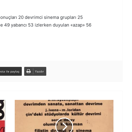
̧ sonuçları 20 devrimci sinema grupları 25
erine 49 yabancı 53 izlerken duyulan «azap» 56
sta ile paylaş
Yazdır