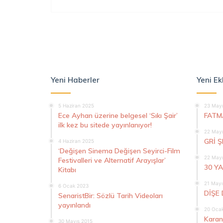
Yeni Haberler
Yeni Ek
5 Haziran 2025
23 Mayı
Ece Ayhan üzerine belgesel ‘Sıkı Şair’
FATM
ilk kez bu sitede yayınlanıyor!
22 Mayı
GRİ 
4 Haziran 2025
‘Değişen Sinema Değişen Seyirci-Film
22 Mayı
Festivalleri ve Alternatif Arayışlar’
30 Y
Kitabı
21 Mayı
6 Ocak 2023
DİŞE 
SenaristBir: Sözlü Tarih Videoları
yayınlandı
20 Oca
Karan
30 Mayıs 2015