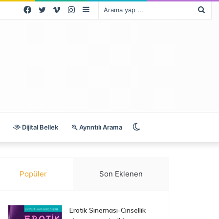
Facebook
Twitter
Vimeo
Instagram
Kenar
Ara
Bölmesi
yap
...
Dış
Dijital Bellek
Ayrıntılı Arama
görünümü
Popüler
Son Eklenen
değiştir
Erotik Sineması-Cinsellik