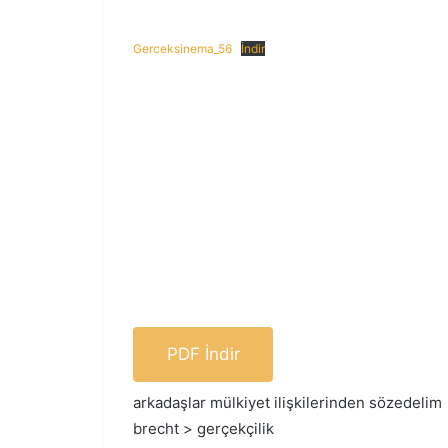
Gerceksinema_56
İndir
PDF İndir
arkadaşlar mülkiyet ilişkilerinden sözedelim
brecht > gerçekçilik