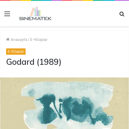
Menü
A
y
...
Anasayfa
/
E-Kitaplar
E-Kitaplar
Godard (1989)