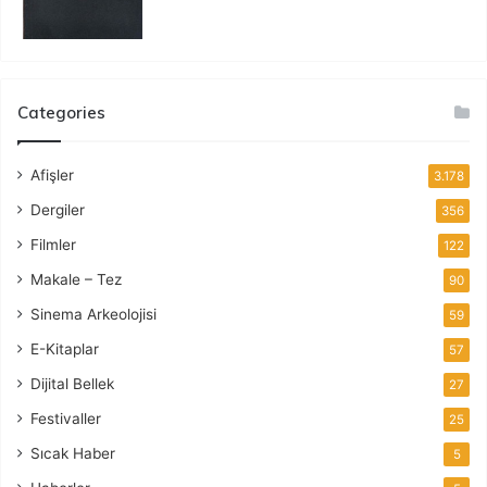
Categories
Afişler
3.178
Dergiler
356
Filmler
122
Makale – Tez
90
Sinema Arkeolojisi
59
E-Kitaplar
57
Dijital Bellek
27
Festivaller
25
Sıcak Haber
5