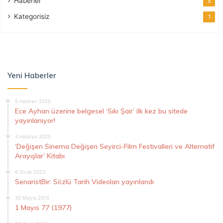
Haberler
5
Kategorisiz
1
Yeni Haberler
5 Haziran 2025
Ece Ayhan üzerine belgesel ‘Sıkı Şair’ ilk kez bu sitede
yayınlanıyor!
4 Haziran 2025
‘Değişen Sinema Değişen Seyirci-Film Festivalleri ve Alternatif
Arayışlar’ Kitabı
6 Ocak 2023
SenaristBir: Sözlü Tarih Videoları yayınlandı
30 Mayıs 2015
1 Mayıs 77 (1977)