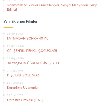
26 Ocak 2015
sinematek.tv Sürekli Güncelleniyor, Sosyal Medyadan Takip
Ediniz!
Yeni Eklenen Filmler
23 Mayıs 2026
FATMA’DAN SONRA 40 YIL
22 Mayıs 2026
GRİ ŞEHRİN RENKLİ ÇOCUKLARI
22 Mayıs 2026
30 YAŞINDA ÖĞRENDİĞİM ŞEYLER
21 Mayıs 2026
DİŞE DİŞ, SÖZE SÖZ
20 Ocak 2026
Karanlıkta Uyananlar
20 Ocak 2026
Orkestra Provası (1978)