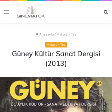
Menü
A
y
...
Anasayfa
/
Makale - Tez
Makale - Tez
Güney Kültür Sanat Dergisi
(2013)