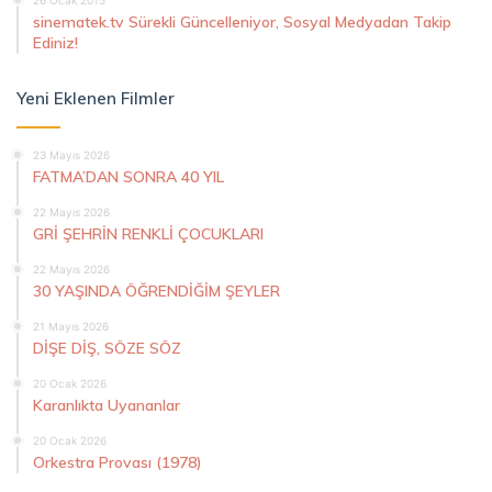
26 Ocak 2015
sinematek.tv Sürekli Güncelleniyor, Sosyal Medyadan Takip
Ediniz!
Yeni Eklenen Filmler
23 Mayıs 2026
FATMA’DAN SONRA 40 YIL
22 Mayıs 2026
GRİ ŞEHRİN RENKLİ ÇOCUKLARI
22 Mayıs 2026
30 YAŞINDA ÖĞRENDİĞİM ŞEYLER
21 Mayıs 2026
DİŞE DİŞ, SÖZE SÖZ
20 Ocak 2026
Karanlıkta Uyananlar
20 Ocak 2026
Orkestra Provası (1978)