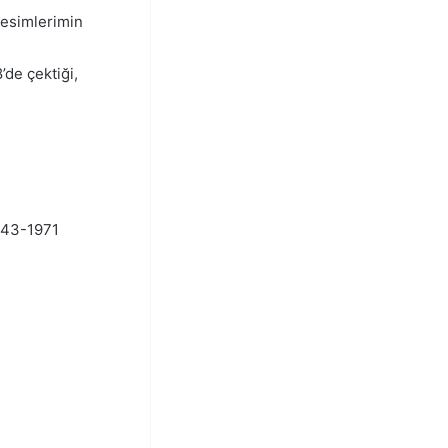
resimlerimin
e çektiği,
1943-1971