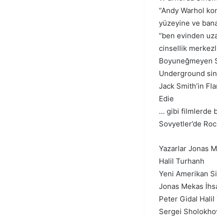
“Andy Warhol konu
yüzeyine ve bana 
“ben evinden uza
cinsellik merkezli
Boyuneğmeyen S
Underground sine
Jack Smith’in Fl
Edie
… gibi filmlerde 
Sovyetler’de Roc
Yazarlar Jonas 
Halil Turhanh
Yeni Amerikan Si
Jonas Mekas İhs
Peter Gidal Hali
Sergei Sholokho