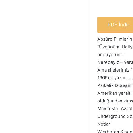
PDF İndir
Absürd Filmlerin K
“Üzgünüm. Hollyw
öneriyorum.”
Neredeyiz – Yera
Ama ailelerimiz “Ç
1966’da yaz orta
Psikelik İzdüşüm
Amerikan yeraltı
olduğundan kimse
Manifesto Avant
Underground Sözl
Notlar
W arhol’da Sine