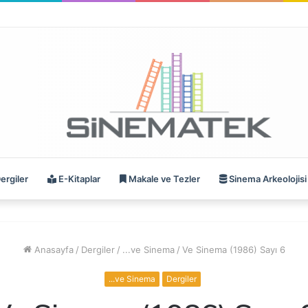
ergiler
E-Kitaplar
Makale ve Tezler
Sinema Arkeolojisi
Anasayfa
/
Dergiler
/
...ve Sinema
/
Ve Sinema (1986) Sayı 6
...ve Sinema
Dergiler