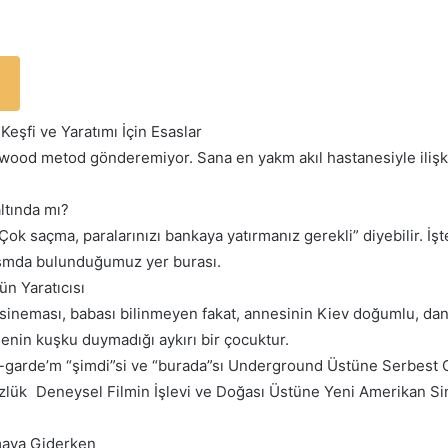
eşfi ve Yaratımı İçin Esaslar
ood metod gönderemiyor. Sana en yakm akıl hastanesiyle ilişk
ltında mı?
ok saçma, paralarınızı bankaya yatırmanız gerekli” diyebilir. İşte 
smda bulunduğumuz yer burası.
ün Yaratıcısı
 sineması, babası bilinmeyen fakat, annesinin Kiev doğumlu, d
nin kuşku duymadığı aykırı bir çocuktur.
-garde’m “şimdi”si ve “burada”sı Underground Üstüne Serbest
ük Deneysel Filmin İşlevi ve Doğası Üstüne Yeni Amerikan S
maya Giderken