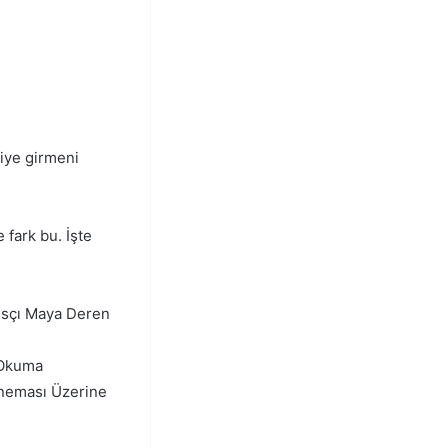
iye girmeni
fark bu. İşte
ansçı Maya Deren
 Okuma
ineması Üzerine