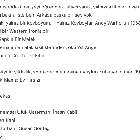
sundaki her şeyi öğrenmek istiyorsanız, yalnızca filmlerin ve 
bakın, işte ben. Arkada başka bir şey yok.”
k, yalnız bir kovboyum…” Yalnız Kovboylar, Andy Warhol’un 1968’d
 bir Western ironisidir.
apkın Bir Melek
manın en atak kişiliklerinden, oküh’st Anger!
aming Creatures Filmi
büyülü yıldızlık, sonra derinlemesine uyuşturucular ve intihar: 
k-Mania: Ev Hırsızı
Mekas
neması Ufuk Üsterman İhsan Kabil
an Kabil
l Turhanlı Susan Sontag
v