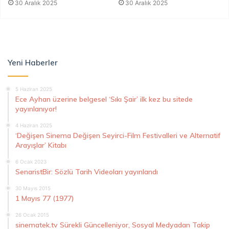
30 Aralık 2025
30 Aralık 2025
Yeni Haberler
5 Haziran 2025
Ece Ayhan üzerine belgesel ‘Sıkı Şair’ ilk kez bu sitede
yayınlanıyor!
4 Haziran 2025
‘Değişen Sinema Değişen Seyirci-Film Festivalleri ve Alternatif
Arayışlar’ Kitabı
6 Ocak 2023
SenaristBir: Sözlü Tarih Videoları yayınlandı
30 Mayıs 2015
1 Mayıs 77 (1977)
26 Ocak 2015
sinematek.tv Sürekli Güncelleniyor, Sosyal Medyadan Takip