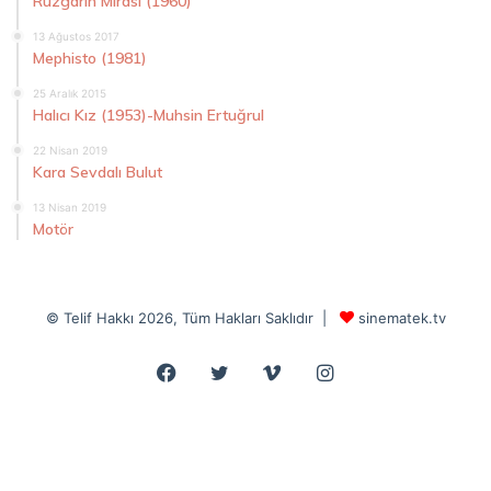
Rüzgarın Mirası (1960)
13 Ağustos 2017
Mephisto (1981)
25 Aralık 2015
Halıcı Kız (1953)-Muhsin Ertuğrul
22 Nisan 2019
Kara Sevdalı Bulut
13 Nisan 2019
Motör
© Telif Hakkı 2026, Tüm Hakları Saklıdır |
sinematek.tv
Facebook
Twitter
Vimeo
Instagram