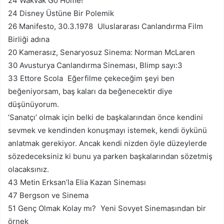
24 Wakvak Go Home!
24 Disney Üstüne Bir Polemik
26 Manifesto, 30.3.1978 Uluslararası Canlandırma Film
Birliği adına
20 Kamerasız, Senaryosuz Sinema: Norman McLaren
30 Avusturya Canlandırma Sineması, Blimp sayı:3
33 Ettore Scola Eğerfilme çekeceğim şeyi ben
beğeniyorsam, baş­ kaları da beğenecektir diye
düşünüyorum.
‘Sanatçı’ olmak için belki de başkalarından önce kendini
sevmek ve kendinden konuşmayı istemek, kendi öykünü
anlatmak gerekiyor. Ancak kendi­ nizden öyle düzeylerde
sözedeceksiniz ki bunu ya­ parken başkalarından sözetmiş
olacaksınız.
43 Metin Erksan’la Elia Kazan Sineması
47 Bergson ve Sinema
51 Genç Olmak Kolay mı? Yeni Sovyet Sinemasından bir
örnek