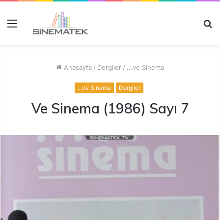
Menü
A
y
...
Anasayfa
/
Dergiler
/
...ve Sinema
...ve Sinema
Dergiler
Ve Sinema (1986) Sayı 7