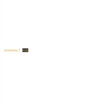
vesinema_7
İndir