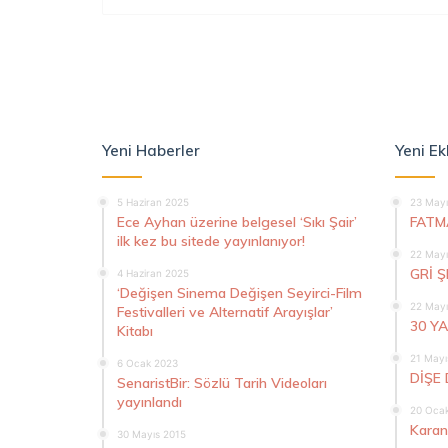
Yeni Haberler
Yeni Ek
5 Haziran 2025
23 Mayı
Ece Ayhan üzerine belgesel ‘Sıkı Şair’
FATM
ilk kez bu sitede yayınlanıyor!
22 Mayı
GRİ 
4 Haziran 2025
‘Değişen Sinema Değişen Seyirci-Film
22 Mayı
Festivalleri ve Alternatif Arayışlar’
30 Y
Kitabı
21 Mayı
6 Ocak 2023
DİŞE 
SenaristBir: Sözlü Tarih Videoları
yayınlandı
20 Oca
Karan
30 Mayıs 2015