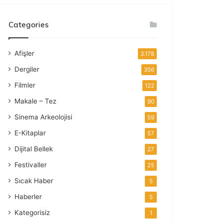
Categories
Afişler
3.178
Dergiler
356
Filmler
122
Makale – Tez
90
Sinema Arkeolojisi
59
E-Kitaplar
57
Dijital Bellek
27
Festivaller
25
Sıcak Haber
5
Haberler
5
Kategorisiz
1