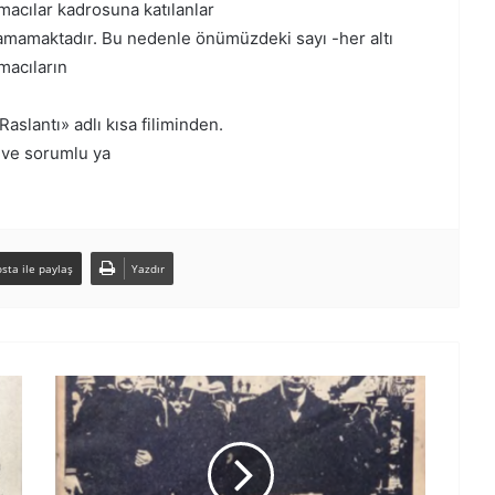
acılar kadrosuna katılanlar
ayamamaktadır. Bu nedenle önümüzdeki sayı -her altı
macıların
lantı» adlı kısa filiminden.
 ve sorumlu ya
sta ile paylaş
Yazdır