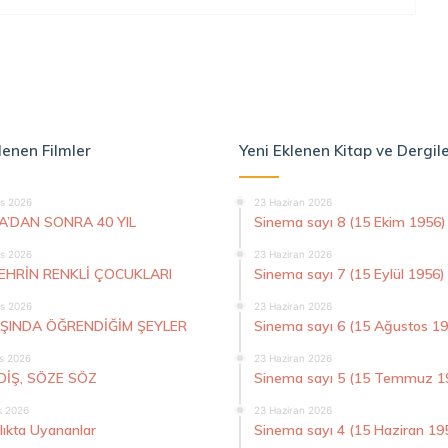
lenen Filmler
Yeni Eklenen Kitap ve Dergil
s 2026
23 Haziran 2026
A’DAN SONRA 40 YIL
Sinema sayı 8 (15 Ekim 1956)
s 2026
23 Haziran 2026
ŞEHRİN RENKLİ ÇOCUKLARI
Sinema sayı 7 (15 Eylül 1956)
s 2026
23 Haziran 2026
AŞINDA ÖĞRENDİĞİM ŞEYLER
Sinema sayı 6 (15 Ağustos 1
s 2026
23 Haziran 2026
DİŞ, SÖZE SÖZ
Sinema sayı 5 (15 Temmuz 1
k 2026
23 Haziran 2026
lıkta Uyananlar
Sinema sayı 4 (15 Haziran 19