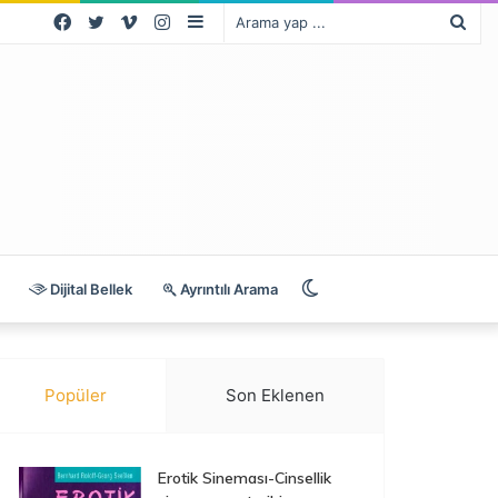
Facebook
Twitter
Vimeo
Instagram
Kenar
Ara
Bölmesi
yap
...
Dış
Dijital Bellek
Ayrıntılı Arama
görünümü
Popüler
Son Eklenen
değiştir
Erotik Sineması-Cinsellik