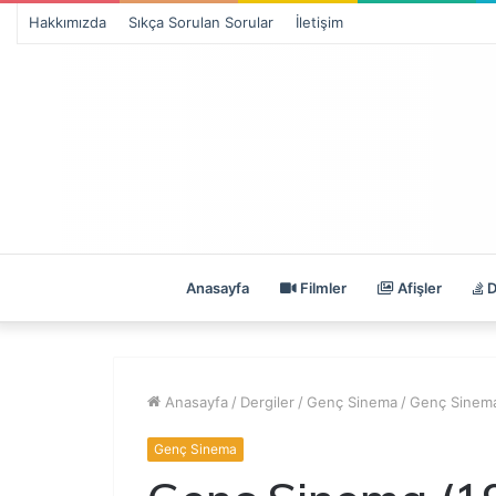
Hakkımızda
Sıkça Sorulan Sorular
İletişim
Anasayfa
Filmler
Afişler
D
Anasayfa
/
Dergiler
/
Genç Sinema
/
Genç Sinema
Genç Sinema