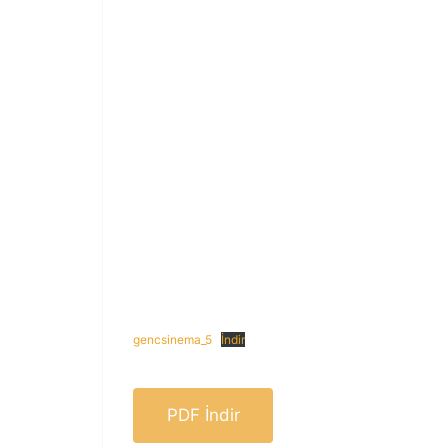
gencsinema_5
İndir
PDF İndir