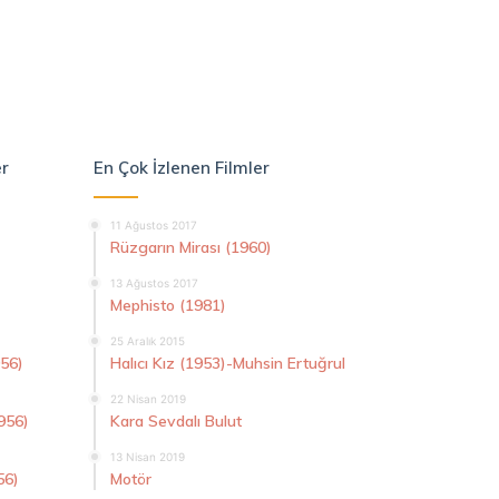
er
En Çok İzlenen Filmler
11 Ağustos 2017
Rüzgarın Mirası (1960)
13 Ağustos 2017
Mephisto (1981)
25 Aralık 2015
956)
Halıcı Kız (1953)-Muhsin Ertuğrul
22 Nisan 2019
956)
Kara Sevdalı Bulut
13 Nisan 2019
56)
Motör